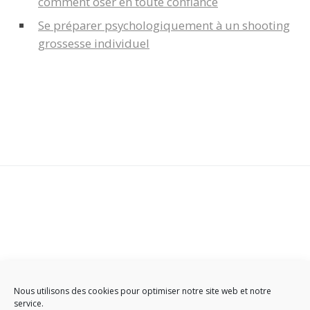
comment oser en toute confiance
Se préparer psychologiquement à un shooting
grossesse individuel
Contact
-
Plan du Site
-
Infos légales
-
Politique de cookies
Nous utilisons des cookies pour optimiser notre site web et notre
service.