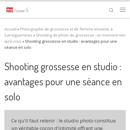
Passer au contenu
Search
Me
Accueil
»
Photographe de grossesse et de femme enceinte à
Sarreguemines
»
Shooting de photo de grossesse : un moment rien
qu’à vous
»
Shooting grossesse en studio : avantages pour une
séance en solo
Shooting grossesse en studio :
avantages pour une séance en
solo
Ce qu’il faut retenir : le studio photo constitue
un véritable cocon d’intimité offrant une