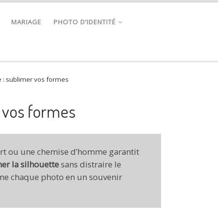
MARIAGE
PHOTO D’IDENTITÉ
 : sublimer vos formes
r vos formes
vert ou une chemise d’homme garantit
er la silhouette
sans distraire le
rme chaque photo en un souvenir