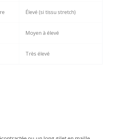
tre
Élevé (si tissu stretch)
Moyen à élevé
Très élevé
contractée ou un long gilet en maille.