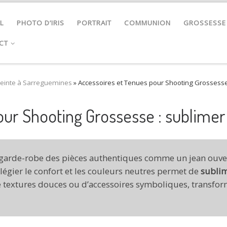
L
PHOTO D’IRIS
PORTRAIT
COMMUNION
GROSSESSE
CT
einte à Sarreguemines
»
Accessoires et Tenues pour Shooting Grossesse
our Shooting Grossesse : sublime
tre garde-robe des pièces authentiques comme un jean ou
vilégier le confort et les couleurs neutres permet de
sublim
de textures douces ou d’accessoires symboliques, transfo