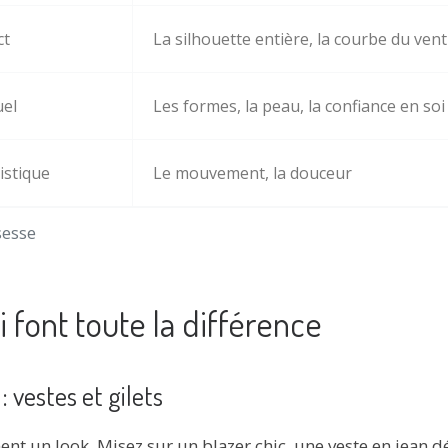
ct
La silhouette entière, la courbe du ven
uel
Les formes, la peau, la confiance en soi
istique
Le mouvement, la douceur
sesse
i font toute la différence
: vestes et gilets
t un look. Misez sur un blazer chic, une veste en jean dé