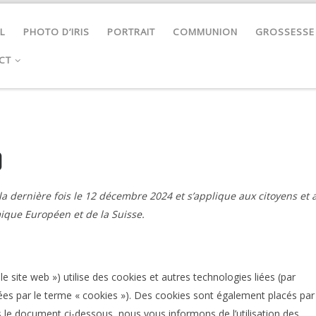
L
PHOTO D’IRIS
PORTRAIT
COMMUNION
GROSSESSE
CT
)
 la dernière fois le 12 décembre 2024 et s’applique aux citoyens et 
ique Européen et de la Suisse.
 le site web ») utilise des cookies et autres technologies liées (par
nées par le terme « cookies »). Des cookies sont également placés par
 le document ci-dessous, nous vous informons de l’utilisation des