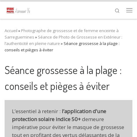
Passer au contenu
Search
Me
Accueil
»
Photographe de grossesse et de femme enceinte à
Sarreguemines
»
Séance de Photo de Grossesse en Extérieur :
l’authenticité en pleine nature
»
Séance grossesse à la plage :
conseils et pièges à éviter
Séance grossesse à la plage :
conseils et pièges à éviter
L’essentiel à retenir :
l’application d’une
protection solaire indice 50+
demeure
impérative pour éviter le masque de grossesse
tout en profitant des vertus délassantes de la