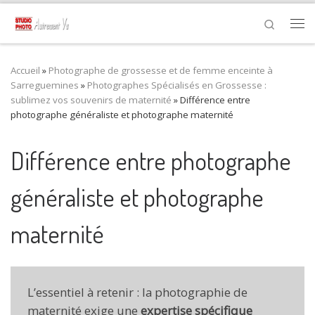
Passer au contenu
Search
Me
Accueil
»
Photographe de grossesse et de femme enceinte à
Sarreguemines
»
Photographes Spécialisés en Grossesse :
sublimez vos souvenirs de maternité
»
Différence entre
photographe généraliste et photographe maternité
Différence entre photographe
généraliste et photographe
maternité
L’essentiel à retenir : la photographie de
maternité exige une
expertise spécifique