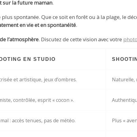
t sur la future maman
.
le plus spontanée. Que ce soit en forêt ou à la plage, le 
ement en vie et en spontanéité
.
de l’atmosphère
. Discutez de cette vision avec votre
photo
OOTING EN STUDIO
SHOOTI
risée et artistique, jeux d’ombres.
Naturelle,
miste, contrôlée, esprit « cocon ».
Authentiqu
mal : accès tenues, pas de météo.
Plus « ave