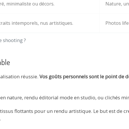
é, minimaliste ou décors.
Nature, un 
raits intemporels, nus artistiques.
Photos lif
e shooting ?
mble
nalisation réussie.
Vos goûts personnels sont le point de 
en nature, rendu éditorial mode en studio, ou clichés min
t tissus flottants pour un rendu artistique. Le but est de c
.