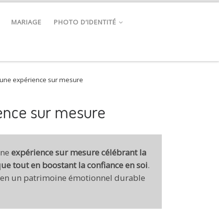
MARIAGE
PHOTO D’IDENTITÉ
: une expérience sur mesure
ience sur mesure
 une
expérience sur mesure célébrant la
ue tout en boostant la confiance en soi
.
s en un patrimoine émotionnel durable