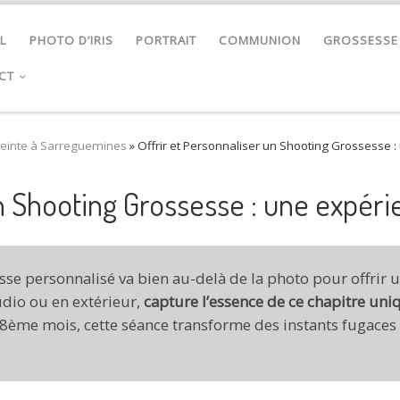
L
PHOTO D’IRIS
PORTRAIT
COMMUNION
GROSSESSE
CT
einte à Sarreguemines
»
Offrir et Personnaliser un Shooting Grossesse 
un Shooting Grossesse : une expér
sesse personnalisé va bien au-delà de la photo pour offrir
tudio ou en extérieur,
capture l’essence de ce chapitre uniq
e 8ème mois, cette séance transforme des instants fugace