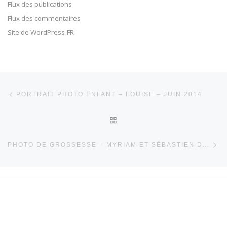
Flux des publications
Flux des commentaires
Site de WordPress-FR
Parcourir les articles
Article précédent
PORTRAIT PHOTO ENFANT – LOUISE – JUIN 2014
RETOUR À LA LISTE DES 
Ar
PHOTO DE GROSSESSE – MYRIAM ET SÉBASTIEN DU JUILLET 2014