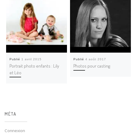
Publié
1 avril 2015
Publié
4 août 2017
Portrait photo enfants : Lily
Photos pour casting
et Léo
MÉTA
Connexion