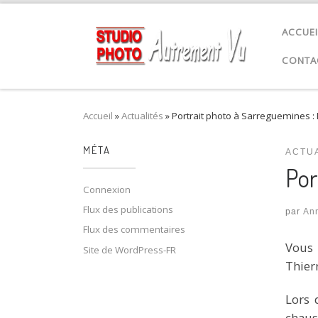
Passer au contenu
ACCUEI
CONTA
Accueil
»
Actualités
»
Portrait photo à Sarreguemines : E
MÉTA
ACTU
Por
Connexion
Flux des publications
par
An
Flux des commentaires
Vous 
Site de WordPress-FR
Thierr
Lors 
chaus