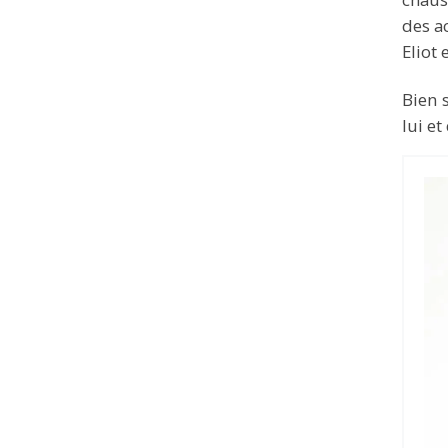
des a
Eliot 
Bien 
lui et