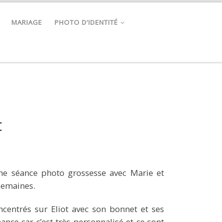
MARIAGE
PHOTO D’IDENTITÉ
t
une séance photo grossesse avec Marie et
semaines.
entrés sur Eliot avec son bonnet et ses
nce car c’est très personnalisé et ce sont