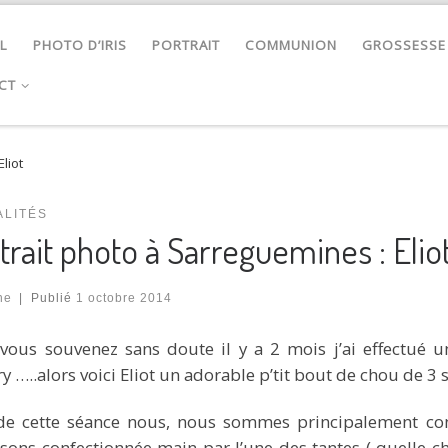
L
PHOTO D’IRIS
PORTRAIT
COMMUNION
GROSSESSE
CT
liot
ALITÉS
trait photo à Sarreguemines : Elio
ne
|
Publié
1 octobre 2014
vous souvenez sans doute il y a 2 mois j’ai effectué 
y …..alors voici Eliot un
adorable p’tit bout de chou de 3 
de cette séance nous, nous sommes principalement conc
sons confectionnée main par l’une des tantes ( quelle cha