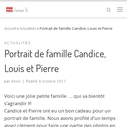
Passer au contenu
Search
Me
Accueil
»
Actualités
»
Portrait de famille Candice, Louis et Pierre
ACTUALITÉS
Portrait de famille Candice,
Louis et Pierre
par
Anne
|
Publié
9 octobre 2017
Voici une jolie petite famille …. qui va bientôt
s’agrandir !!!
Candice et Pierre ont eu un bon cadeau pour
un
portrait de famille. Nous avons profité d’un temps
assez clément pour faire une partie des photos en