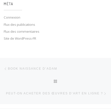
MÉTA
Connexion
Flux des publications
Flux des commentaires
Site de WordPress-FR
Parcourir les articles
Article précédent
BOOK NAISSANCE D’ADAM
RETOUR À LA LISTE DES 
Ar
PEUT-ON ACHETER DES ŒUVRES D’ART EN LIGNE ?