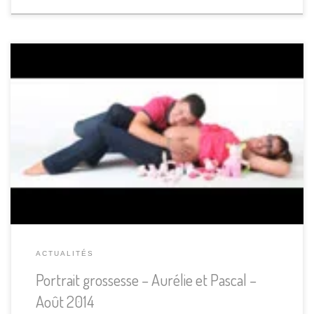
Cet après-midi, j’ai un deuxième rendez-vous pour des photos
de grossesse et j’accueille un couple : Aurélie et Pascal. La
future maman me dit qu’elle est ravie car c’est un cadeau qu’elle
s’offre en partie grâce à ses amis « Sébastien, Ophélie,
Romane, Aline et les 2 Christophe » qui lui on […]
ACTUALITÉS
Portrait grossesse – Aurélie et Pascal –
Août 2014