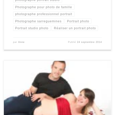
Photographe pour photo de famille
photographe professionnel portrait
Photographe sarreguemines
Portrait photo
Portrait studio photo
Réaliser un portrait photo
par
Anne
Publié
24 septembre 2014
En cette fin août j'accueille au studio Marie et Thierry pour une
séance maternité. Il est temps de la faire, cette séance .... car
Eliot est prévu pour fin septembre, plus qu'un mois !!!! ...