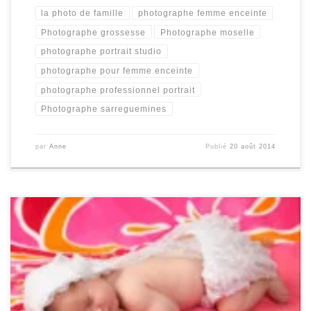
la photo de famille
photographe femme enceinte
Photographe grossesse
Photographe moselle
photographe portrait studio
photographe pour femme enceinte
photographe professionnel portrait
Photographe sarreguemines
par
Anne
Publié
20 août 2014
Sans doute vous souvenez vous ; fin février j’ai effectué une
belle séance grossesse avec Muriel, Adrien et Jules.
Aujourd’hui je vais faire la connaissance de cette adorable
petite puce qui est venu agrandir la famille; Claire 12 jours
aujourd’hui et déjà cette petite princesse pose comme une star