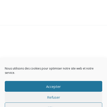
Contact
-
Plan du Site
-
Infos légales
-
Politique de cookies
Nous utilisons des cookies pour optimiser notre site web et notre
service.
Accepter
Refuser
© 2026
Studio PHOTO Autrement Vu
– Tous droits réservés
Propulsé par
WP
– Réalisé avec the
Thème Customizr