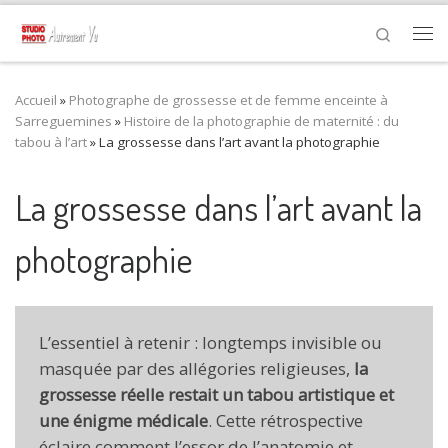
Passer au contenu
Search
Me
Accueil
»
Photographe de grossesse et de femme enceinte à
Sarreguemines
»
Histoire de la photographie de maternité : du
tabou à l’art
»
La grossesse dans l’art avant la photographie
La grossesse dans l’art avant la
photographie
L’essentiel à retenir : longtemps invisible ou
masquée par des allégories religieuses,
la
grossesse réelle restait un tabou artistique et
une énigme médicale
. Cette rétrospective
éclaire comment l’essor de l’anatomie et