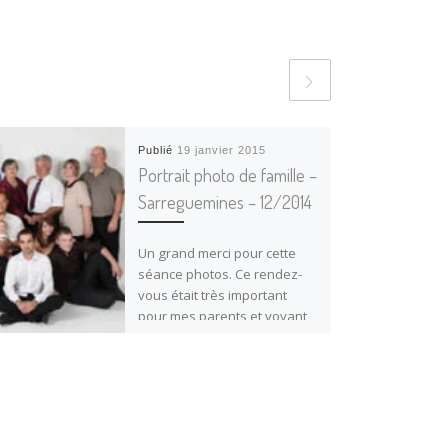
Publié
19 janvier 2015
Portrait photo de famille –
Sarreguemines – 12/2014
Un grand merci pour cette
séance photos. Ce rendez-
vous était très important
pour mes parents et voyant
aujourd’hui le résultat !!!
Superbes …