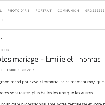
L
PHOTO D’IRIS
PORTRAIT
COMMUNION
GROSSESSE
CT
as
 D'OR
tos mariage – Emilie et Thomas
ne
|
Publié
8 juin 2015
grand merci pour avoir immortalisé ce moment magique.
hotos sont toutes plus belles les une que les autres.
 pour votre professionnalisme, votre gentillesse et votre p