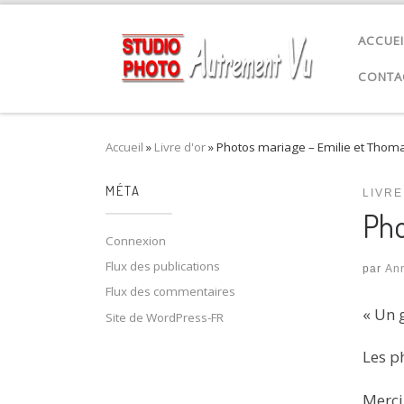
Passer au contenu
ACCUEI
CONTA
Accueil
»
Livre d'or
»
Photos mariage – Emilie et Thom
MÉTA
LIVRE
Pho
Connexion
Flux des publications
par
An
Flux des commentaires
« Un 
Site de WordPress-FR
Les p
Merci