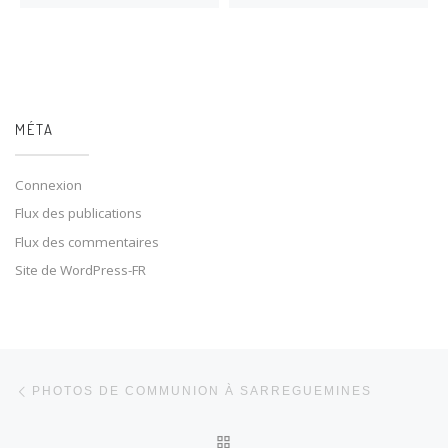
MÉTA
Connexion
Flux des publications
Flux des commentaires
Site de WordPress-FR
Parcourir les articles
Article précédent
PHOTOS DE COMMUNION À SARREGUEMINES
RETOUR À LA LISTE DES 