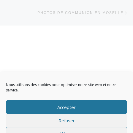
Ar
PHOTOS DE COMMUNION EN MOSELLE
Contact
-
Plan du Site
-
Infos légales
-
Politique de cookies
Nous utilisons des cookies pour optimiser notre site web et notre
service.
Accepter
Refuser
© 2026
Studio PHOTO Autrement Vu
– Tous droits réservés
Propulsé par
WP
– Réalisé avec the
Thème Customizr