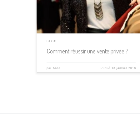
à fidéliser la clientèle. Mais pour que l’événement
atteigne l’objectif visé, il est impératif de bien
s’organiser et de suivre quelques règles […]
BLOG
Comment réussir une vente privée ?
par
Anne
Publié
13 janvier 2018