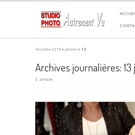
Passer au contenu
ACCUEI
CONTA
Accueil
»
2018
»
janvier
»
13
Archives journalières:
13
1 article
La vente privée est un excellent moyen de se faire
connaître, de se forger une identité et d’augmenter
le volume de ventes. C’est aussi un procédé qui vise