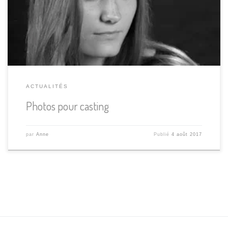
dans le milieu du mannequinat. Dans ce milieu les directeurs
de casting aiment voir des […]
ACTUALITÉS
Photos pour casting
par
Anne
Publié
4 août 2017